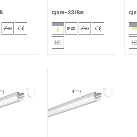
8
QSG-2318B
QS