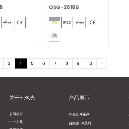
8
QSG-2618B
3
4
5
6
7
8
9
10
›
关于七色光
产品展示
公司简介
外壳套件系列
企业文化
自由弧1.0系列