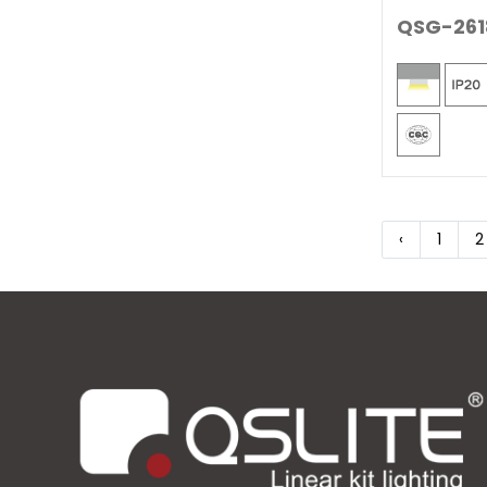
QSG-261
‹
1
2